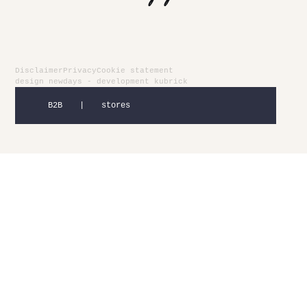
Disclaimer
Privacy
Cookie statement
design
newdays
- development
kubrick
B2B
|
stores