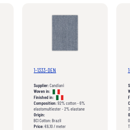
1-1333-DEN
Supplier:
Candiani
S
Woven in:
W
Finished in:
F
Composition:
92% cotton - 6%
C
elastomultiester - 2% elastane
3
Origin:
O
BCI Cotton: Brazil
O
Price:
€6,10 / meter
T