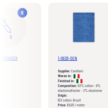
U TROUSER
1-0638-DEN
Supplier:
Candiani
Woven in:
Finished in:
Composition:
92% cotton - 6%
elastomultiester - 2% elastomer
Origin:
BCI cotton: Brazil
Price:
€6,05 / meter