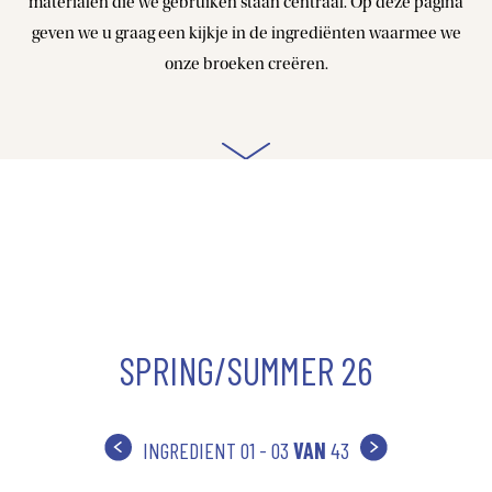
materialen die we gebruiken staan centraal. Op deze pagina
geven we u graag een kijkje in de ingrediënten waarmee we
onze broeken creëren.
SPRING/SUMMER 26
INGREDIENT
01 - 03
VAN
43